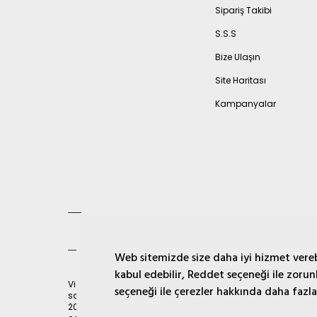
Sipariş Takibi
S.S.S
Bize Ulaşın
Site Haritası
Kampanyalar
Sözleşmeler
Web sitemizde size daha iyi hizmet verebi
kabul edebilir, Reddet seçeneği ile zorun
Vicco, ayakkabı sektöründe köklü bir geçmişe
seçeneği ile çerezler hakkında daha fazla b
sahip olan Sportek Ayakkabıcılık tarafından
2005 yılında temelleri atılan Türkiye’nin