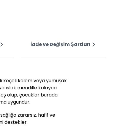
İade ve Değişim Şartları
zlı keçeli kalem veya yumuşak
ya ıslak mendille kolayca
ı boş olup, çocuklar burada
nıma uygundur.
ağlığa zararsız, hafif ve
ni destekler.