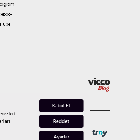
stagram
cebook
uTube
Açık Rıza Metni
Kabul Et
erezleri
rları
Reddet
Ayarlar