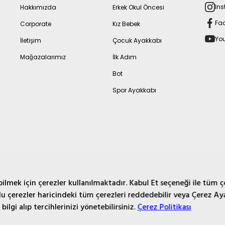
In
Hakkımızda
Erkek Okul Öncesi
Fa
Corporate
Kız Bebek
Yo
İletişim
Çocuk Ayakkabı
Mağazalarımız
İlk Adım
Bot
Spor Ayakkabı
Kullanım Koşulları
Gizlilik Politikası Aydınlatma Metni
lmek için çerezler kullanılmaktadır. Kabul Et seçeneği ile tüm ç
lu çerezler haricindeki tüm çerezleri reddedebilir veya Çerez Aya
ilgi alıp tercihlerinizi yönetebilirsiniz.
Çerez Politikası
© 2007-2026 Faal Mağazacılık A.Ş.