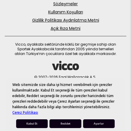
Sözleşmeler
Fermuarlar, ayakkabının yan tarafında veya arka kısmında
bulunabilir. Ayakkabının açılması ve kapanması oldukça hızlıdır.
Kullanım Koşulları
Ancak bazı bebekler fermuarlı ayakkabıları kendileri çıkarmaya
çalışabilirler, bu nedenle bu tip ayakkabıların bebeğinizin yaşına
Gizlilik Politikası Aydınlatma Metni
ve yeteneklerine uygun olduğundan emin olmalısınız.
Açık Rıza Metni
Ayakkabı Tokaları:
Bazı ayakkabılar, tokalarla kapatılır. Bu tokalar, ayakkabının üst
Vicco, ayakkabı sektöründe köklü bir geçmişe sahip olan
kısmını sıkıca tutar. Ayakkabıları giymek ve çıkarmak biraz daha
Sportek Ayakkabıcılık tarafından 2005 yılında temelleri
fazla zaman alabilir, ancak ayakkabıların sabit bir şekilde
atılan Türkiye’nin çocuklara özel tek ayakkabı markasıdır.
kalmasını sağlar.
Ayarlanabilir kapanışlar, bebeğinizin ayakkabılarını hızlı bir şekilde
giymenize ve çıkartmanıza yardımcı olurken aynı zamanda
ayakkabının sıkıca oturmasını sağlar. Ayakkabıları satın alırken,
© 2007-2026 Faal Mağazacılık A.Ş.
ayarlanabilir kapanışların bulunduğundan ve bebeğinizin
MNM
ayaklarının şekline uygun olduğundan emin olun. Bu, bebeğinizin
Web sitemizde size daha iyi hizmet verebilmek için çerezler
rahat ve sağlıklı bir şekilde yürümesine yardımcı olacaktır.
kullanılmaktadır. Kabul Et seçeneği ile tüm çerezleri kabul
edebilir, Reddet seçeneği ile zorunlu çerezler haricindeki tüm
Moda ve Fonksiyonun Buluştuğu Erkek Bebek Ayakkabı
Yeni ürünler
çerezleri reddedebilir veya Çerez Ayarları seçeneği ile çerezler
Modelleri
yükleniyor...
hakkında daha fazla bilgi alıp tercihlerinizi yönetebilirsiniz.
Çerez Politikası
Günümüzde, bebek ayakkabıları sadece işlevsel değil aynı
zamanda şık da olabilir.
Erkek bebekler
için tasarlanmış
ilk
adım günlük ayakkabı modelleri
arasında birçok seçenek
Kabul Et
Reddet
Ayarlar
bulunur. Bebeğinizin tarzına uygun ayakkabıları seçerken, aynı