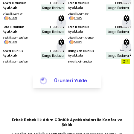
Anka II Günlük
1.199,90 TL
Loro II Günlük
1.199,90 TL
Ayakkabı
Ayakkabı
Kargo Bedava
Kargo Bedava
Unisex İlk Adım, Gri
Unisex İlk Adım, Sarı
+7 Renk
+7 Renk
Loro II Günlük
1.199,90 TL
Loro II Günlük
1.199,90 TL
Ayakkabı
Ayakkabı
Kargo Bedava
Kargo Bedava
Erkek İlk Adım, Lacivert
Unisex İlk Adım, Orange
+8 Renk
+3 Renk
Anka Günlük
1.199,90 TL
Bangkok Günlük
1.399,90 TL
1.199,90 TL
Ayakkabı
Ayakkabı
Kargo Bedava
Kargo Bedava
%14
Erkek İlk Adım, Lacivert
Erkek İlk Adım, Lacivert
Ürünleri Yükle
Erkek Bebek İlk Adım Günlük Ayakkabıları İle Konfor ve
Şıklık