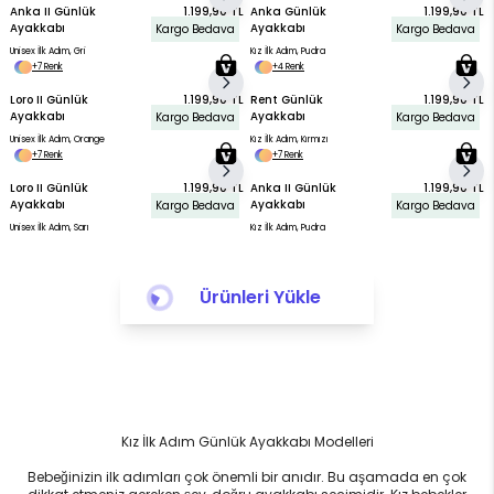
Anka II Günlük
1.199,90 TL
Anka Günlük
1.199,90 TL
Ayakkabı
Ayakkabı
Kargo Bedava
Kargo Bedava
Unisex İlk Adım, Gri
Kız İlk Adım, Pudra
+7 Renk
+4 Renk
Loro II Günlük
1.199,90 TL
Rent Günlük
1.199,90 TL
Ayakkabı
Ayakkabı
Kargo Bedava
Kargo Bedava
Unisex İlk Adım, Orange
Kız İlk Adım, Kırmızı
+7 Renk
+7 Renk
Loro II Günlük
1.199,90 TL
Anka II Günlük
1.199,90 TL
Ayakkabı
Ayakkabı
Kargo Bedava
Kargo Bedava
Unisex İlk Adım, Sarı
Kız İlk Adım, Pudra
Ürünleri Yükle
Kız İlk Adım Günlük Ayakkabı Modelleri
Bebeğinizin ilk adımları çok önemli bir anıdır. Bu aşamada en çok