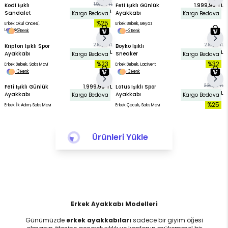
Kodi Işıklı
1.999,90 TL
Feti Işıklı Günlük
1.999,90 TL
1.499,90 TL
Sandalet
Ayakkabı
Kargo Bedava
Kargo Bedava
%25
Erkek Okul Öncesi,
Erkek Bebek, Beyaz
Lacivert
+3 Renk
+2 Renk
Kripton Işıklı Spor
2.199,90 TL
Boyko Işıklı
2.199,90 TL
1.699,90 TL
1.499,90 TL
Ayakkabı
Sneaker
Kargo Bedava
Kargo Bedava
%23
%32
Erkek Bebek, Saks Mavi
Erkek Bebek, Lacivert
+3 Renk
+3 Renk
Feti Işıklı Günlük
1.999,90 TL
Lotus Işıklı Spor
2.399,90 TL
1.799,90 TL
Ayakkabı
Ayakkabı
Kargo Bedava
Kargo Bedava
%25
Erkek İlk Adım, Saks Mavi
Erkek Çocuk, Saks Mavi
Ürünleri Yükle
Erkek Ayakkabı Modelleri
Günümüzde
erkek ayakkabıları
sadece bir giyim öğesi