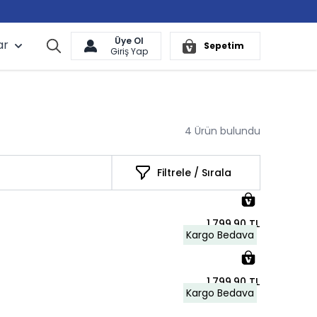
Üye Ol
ar
Arama
Sepetim
Cart
Giriş Yap
4
Ürün bulundu
Filtrele / Sırala
1.799,90 TL
Kargo Bedava
1.799,90 TL
Kargo Bedava