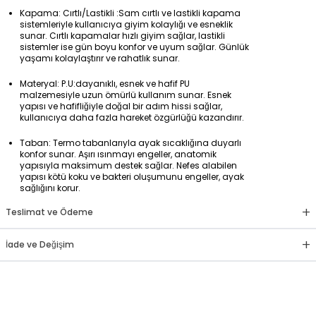
Kapama: Cırtlı/Lastikli :Sam cırtlı ve lastikli kapama
sistemleriyle kullanıcıya giyim kolaylığı ve esneklik
sunar. Cırtlı kapamalar hızlı giyim sağlar, lastikli
sistemler ise gün boyu konfor ve uyum sağlar. Günlük
yaşamı kolaylaştırır ve rahatlık sunar.
Materyal: P.U:dayanıklı, esnek ve hafif PU
malzemesiyle uzun ömürlü kullanım sunar. Esnek
yapısı ve hafifliğiyle doğal bir adım hissi sağlar,
kullanıcıya daha fazla hareket özgürlüğü kazandırır.
Taban: Termo tabanlarıyla ayak sıcaklığına duyarlı
konfor sunar. Aşırı ısınmayı engeller, anatomik
yapısıyla maksimum destek sağlar. Nefes alabilen
yapısı kötü koku ve bakteri oluşumunu engeller, ayak
sağlığını korur.
+
Teslimat ve Ödeme
+
İade ve Değişim