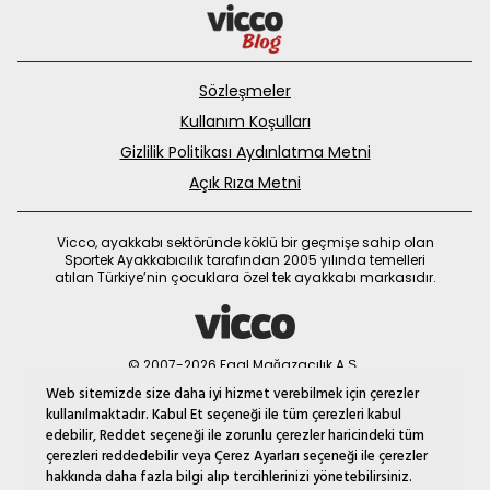
Sözleşmeler
Kullanım Koşulları
Gizlilik Politikası Aydınlatma Metni
Açık Rıza Metni
Vicco, ayakkabı sektöründe köklü bir geçmişe sahip olan
Sportek Ayakkabıcılık tarafından 2005 yılında temelleri
atılan Türkiye’nin çocuklara özel tek ayakkabı markasıdır.
© 2007-2026 Faal Mağazacılık A.Ş.
MNM
Web sitemizde size daha iyi hizmet verebilmek için çerezler
kullanılmaktadır. Kabul Et seçeneği ile tüm çerezleri kabul
edebilir, Reddet seçeneği ile zorunlu çerezler haricindeki tüm
çerezleri reddedebilir veya Çerez Ayarları seçeneği ile çerezler
hakkında daha fazla bilgi alıp tercihlerinizi yönetebilirsiniz.