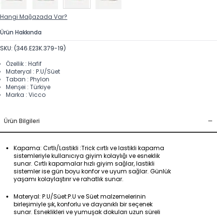
Hangi Mağazada Var?
Ürün Hakkında
SKU: (346.E23K.379-19)
Özellik : Hafif
Materyal : P.U/Süet
Taban : Phylon
Menşei : Türkiye
Marka : Vicco
-
Ürün Bilgileri
Kapama: Cırtlı/Lastikli :Trick cırtlı ve lastikli kapama
sistemleriyle kullanıcıya giyim kolaylığı ve esneklik
sunar. Cırtlı kapamalar hızlı giyim sağlar, lastikli
sistemler ise gün boyu konfor ve uyum sağlar. Günlük
yaşamı kolaylaştırır ve rahatlık sunar.
Materyal: P.U/Süet:P.U ve Süet malzemelerinin
birleşimiyle şık, konforlu ve dayanıklı bir seçenek
sunar. Esneklikleri ve yumuşak dokuları uzun süreli