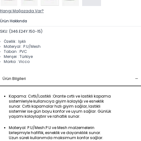
Hangi Mağazada Var?
Ürün Hakkında
SKU: (346.E24Y.150-15)
Özellik : Işıklı
Materyal : P.U/Mesh
Taban : PVC
Menşei : Türkiye
Marka : Vicco
-
Ürün Bilgileri
Kapama: Cırtlı/Lastikli :Orante cırtlı ve lastikli kapama
sistemleriyle kullanıcıya giyim kolaylığı ve esneklik
sunar. Cırtlı kapamalar hızlı giyim sağlar, lastikli
sistemler ise gün boyu konfor ve uyum sağlar. Günlük
yaşamı kolaylaştırır ve rahatlık sunar.
Materyal: P.U/Mesh:P.U ve Mesh malzemelerin
birleşimiyle hafiflik, esneklik ve dayanıklılık sunar.
Uzun süreli kullanımda maksimum konfor sağlar.