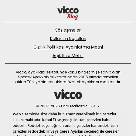
Sözleşmeler
Kullanım Koşulları
Gizlilik Politikası Aydınlatma Metni
Açık Rıza Metni
Vicco, ayakkabı sektöründe köklü bir geçmişe sahip olan
Sportek Ayakkabıcılık tarafından 2005 yılında temelleri
atılan Türkiye’nin çocuklara özel tek ayakkabı markasıdır.
© 2007-2026 Faal Mağazacılık A.Ş.
MNM
Web sitemizde size daha iyi hizmet verebilmek için çerezler
kullanılmaktadır. Kabul Et seçeneği ile tüm çerezleri kabul
edebilir, Reddet seçeneği ile zorunlu çerezler haricindeki tüm
çerezleri reddedebilir veya Çerez Ayarları seçeneği ile çerezler