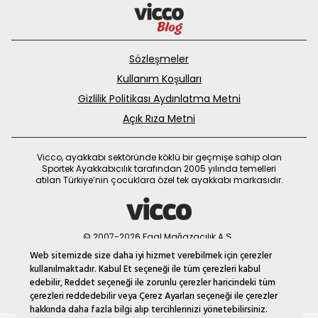
Sözleşmeler
Kullanım Koşulları
Gizlilik Politikası Aydınlatma Metni
Açık Rıza Metni
Vicco, ayakkabı sektöründe köklü bir geçmişe sahip olan
Sportek Ayakkabıcılık tarafından 2005 yılında temelleri
atılan Türkiye’nin çocuklara özel tek ayakkabı markasıdır.
© 2007-2026 Faal Mağazacılık A.Ş.
MNM
Web sitemizde size daha iyi hizmet verebilmek için çerezler
kullanılmaktadır. Kabul Et seçeneği ile tüm çerezleri kabul
edebilir, Reddet seçeneği ile zorunlu çerezler haricindeki tüm
çerezleri reddedebilir veya Çerez Ayarları seçeneği ile çerezler
hakkında daha fazla bilgi alıp tercihlerinizi yönetebilirsiniz.