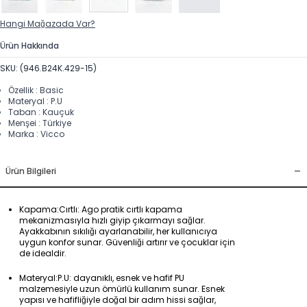
Hangi Mağazada Var?
Ürün Hakkında
SKU: (946.B24K.429-15)
Özellik : Basic
Materyal : P.U
Taban : Kauçuk
Menşei : Türkiye
Marka : Vicco
-
Ürün Bilgileri
Kapama:Cırtlı: Ago pratik cırtlı kapama
mekanizmasıyla hızlı giyip çıkarmayı sağlar.
Ayakkabının sıkılığı ayarlanabilir, her kullanıcıya
uygun konfor sunar. Güvenliği artırır ve çocuklar için
de idealdir.
Materyal:P.U: dayanıklı, esnek ve hafif PU
malzemesiyle uzun ömürlü kullanım sunar. Esnek
yapısı ve hafifliğiyle doğal bir adım hissi sağlar,