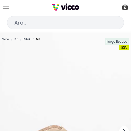
İçeriğe geç
Car
Ar
Vicco
/
Kız
/
Bebek
/
Bot
Kargo Bedava
%25