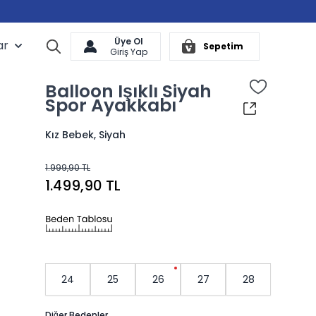
Üye Ol
ar
Arama
Sepetim
Cart
Giriş Yap
Balloon Işıklı Siyah
Spor Ayakkabı
Kız Bebek, Siyah
1.999,90 TL
1.499,90 TL
24
25
26
27
28
Diğer Bedenler