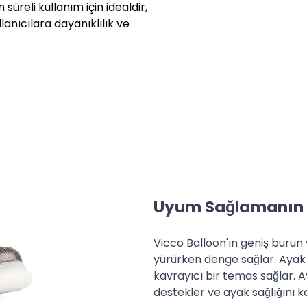
üreli kullanım için idealdir,
lanıcılara dayanıklılık ve
.
emleri için faturanızın ön
e edilmesini istediğiniz
 faturası ile birlikte eksiksiz
yazan adresimize (Bolluca Yolu
rşı ödemeli olarak
iminin, Yurt İçi Kargo firması
Uyum Sağlamanın 
rgo ücretinin tarafınıza ait
Vicco Balloon'ın geniş burun
emlerini ise 30 gün içerisinde
yürürken denge sağlar. Ayak
ünlük süre işlem tarihi itibarı
kavrayıcı bir temas sağlar. A
destekler ve ayak sağlığını k