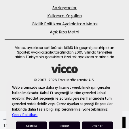
Sözleşmeler
Kullanım Koşulları
Gizlilik Politikası Aydınlatma Metni
Açık Rıza Metni
Vicco, ayakkabı sektöründe köklü bir geçmişe sahip olan
Sportek Ayakkabıcılık tarafından 2005 yılında temelleri
atılan Türkiye’nin çocuklara özel tek ayakkabı markasıdır.
© 2007-2026 Faal Mağazacılık A.Ş.
MNM
Web sitemizde size daha iyi hizmet verebilmek için çerezler
kullanılmaktadır. Kabul Et seçeneği ile tüm çerezleri kabul
edebilir, Reddet seçeneği ile zorunlu çerezler haricindeki tüm
çerezleri reddedebilir veya Çerez Ayarları seçeneği ile çerezler
hakkında daha fazla bilgi alıp tercihlerinizi yönetebilirsiniz.
Çerez Politikası
1.999,90 TL
Beden
Sepete Ekle
1.299,90 TL
Kabul Et
Reddet
Ayarlar