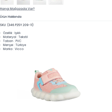
Hangi Mağazada Var?
Ürün Hakkında
SKU: (346.P25Y.209-11)
Özellik : Işıklı
Materyal : Tekstil
Taban : PVC
Menşei : Türkiye
Marka : Vicco