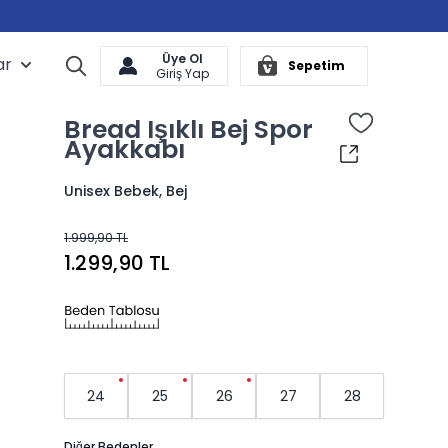
Üye Ol
ar
Arama
Sepetim
Cart
Giriş Yap
Bread Işıklı Bej Spor
Ayakkabı
Unisex Bebek, Bej
1.999,90 TL
1.299,90 TL
24
25
26
27
28
Diğer Bedenler