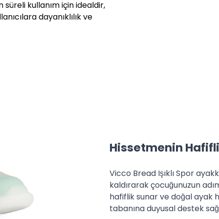
üreli kullanım için idealdir,
lanıcılara dayanıklılık ve
.
emleri için faturanızın ön
e edilmesini istediğiniz
 faturası ile birlikte eksiksiz
yazan adresimize (Bolluca Yolu
rşı ödemeli olarak
iminin, Yurt İçi Kargo firması
Hissetmenin Hafifli
rgo ücretinin tarafınıza ait
Vicco Bread Işıklı Spor ayak
emlerini ise 30 gün içerisinde
kaldırarak çocuğunuzun adımla
ünlük süre işlem tarihi itibarı
hafiflik sunar ve doğal ayak h
tabanına duyusal destek sağl