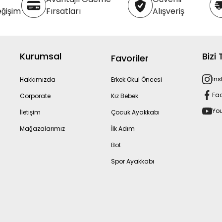
eğişim
Fırsatları
Alışveriş
Kurumsal
Bizi
Favoriler
In
Hakkımızda
Erkek Okul Öncesi
Fa
Corporate
Kız Bebek
Yo
İletişim
Çocuk Ayakkabı
Mağazalarımız
İlk Adım
Bot
Spor Ayakkabı