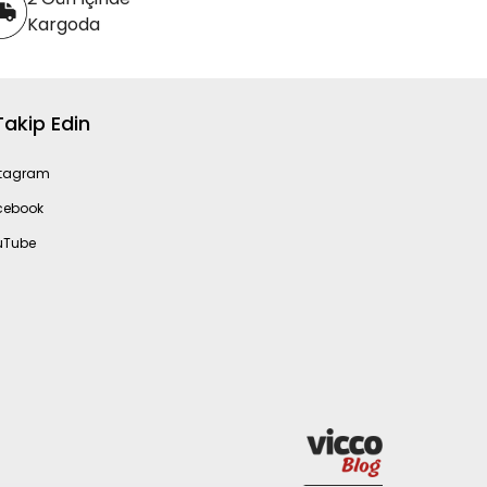
Kargoda
 Takip Edin
stagram
cebook
uTube