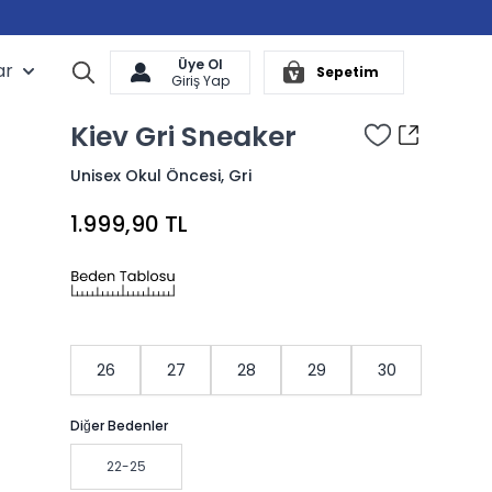
Üye Ol
ar
Arama
Sepetim
Cart
Giriş Yap
Kiev Gri Sneaker
Unisex Okul Öncesi, Gri
1.999,90 TL
26
27
28
29
30
Diğer Bedenler
22-25