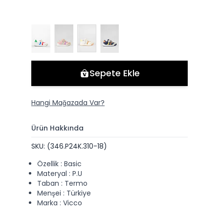
Sepete Ekle
Hangi Mağazada Var?
Ürün Hakkında
SKU: (346.P24K.310-18)
Özellik : Basic
Materyal : P.U
Taban : Termo
Menşei : Türkiye
Marka : Vicco