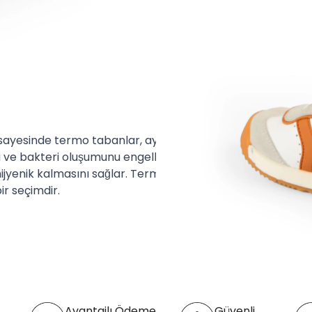
 sayesinde termo tabanlar, ayakkabı içindeki
u ve bakteri oluşumunu engelleyerek,
ijyenik kalmasını sağlar. Termo tabanlar,
ir seçimdir.
Avantajlı Ödeme
Güvenli