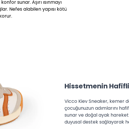
konfor sunar. Aşırı ısınmayı
ar. Nefes alabilen yapısı kötü
korur.
.
emleri için faturanızın ön
e edilmesini istediğiniz
 faturası ile birlikte eksiksiz
yazan adresimize (Bolluca Yolu
rşı ödemeli olarak
iminin, Yurt İçi Kargo firması
Hissetmenin Hafifli
rgo ücretinin tarafınıza ait
Vicco Kiev Sneaker, kemer de
emlerini ise 30 gün içerisinde
çocuğunuzun adımlarını hafifl
ünlük süre işlem tarihi itibarı
sunar ve doğal ayak hareketle
duyusal destek sağlayarak he