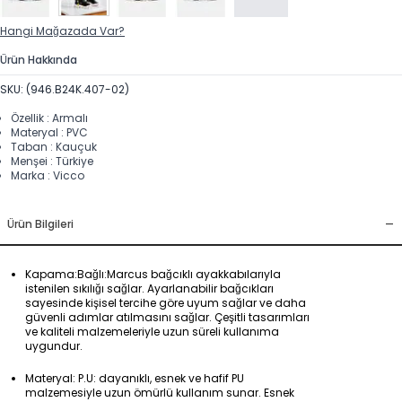
Hangi Mağazada Var?
Ürün Hakkında
SKU: (946.B24K.407-02)
Özellik : Armalı
Materyal : PVC
Taban : Kauçuk
Menşei : Türkiye
Marka : Vicco
-
Ürün Bilgileri
Kapama:Bağlı:Marcus bağcıklı ayakkabılarıyla
istenilen sıkılığı sağlar. Ayarlanabilir bağcıkları
sayesinde kişisel tercihe göre uyum sağlar ve daha
güvenli adımlar atılmasını sağlar. Çeşitli tasarımları
ve kaliteli malzemeleriyle uzun süreli kullanıma
uygundur.
Materyal: P.U: dayanıklı, esnek ve hafif PU
malzemesiyle uzun ömürlü kullanım sunar. Esnek