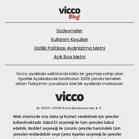
Sözleşmeler
Kullanım Koşulları
Gizlilik Politikası Aydınlatma Metni
Açık Rıza Metni
Vicco, ayakkabı sektöründe köklü bir geçmişe sahip olan
Sportek Ayakkabıcılık tarafından 2005 yılında temelleri
atılan Türkiye’nin çocuklara özel tek ayakkabı markasıdır.
© 2007-2026 Faal Mağazacılık A.Ş.
MNM
Web sitemizde size daha iyi hizmet verebilmek için çerezler
kullanılmaktadır. Kabul Et seçeneği ile tüm çerezleri kabul
edebilir, Reddet seçeneği ile zorunlu çerezler haricindeki tüm
çerezleri reddedebilir veya Çerez Ayarları seçeneği ile çerezler