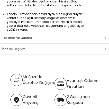
yapısı ve hafifliğiyle doğal bir adım hissi sağlar,
kullanıcıya daha fazla hareket özgürlüğü kazandırır.
Taban: Termo tabanlarıyla ayak sıcaklığına duyarlı
konfor sunar. Aşırı ısınmayı engeller, anatomik
yapısıyla maksimum destek sağlar. Nefes alabilen
yapısı kötü koku ve bakteri oluşumunu engeller, ayak
sağlığını korur.
+
Teslimat ve Ödeme
+
İade ve Değişim
Mağazada
Avantajlı Ödeme
Ücretsiz Değişim
Fırsatları
Güvenli
2 Gün İçinde
Alışveriş
Kargoda