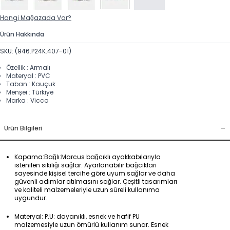
Hangi Mağazada Var?
Ürün Hakkında
SKU: (946.P24K.407-01)
Özellik : Armalı
Materyal : PVC
Taban : Kauçuk
Menşei : Türkiye
Marka : Vicco
-
Ürün Bilgileri
Kapama:Bağlı:Marcus bağcıklı ayakkabılarıyla
istenilen sıkılığı sağlar. Ayarlanabilir bağcıkları
sayesinde kişisel tercihe göre uyum sağlar ve daha
güvenli adımlar atılmasını sağlar. Çeşitli tasarımları
ve kaliteli malzemeleriyle uzun süreli kullanıma
uygundur.
Materyal: P.U: dayanıklı, esnek ve hafif PU
malzemesiyle uzun ömürlü kullanım sunar. Esnek