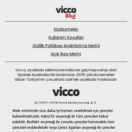
Sözleşmeler
Kullanım Koşulları
Gizlilik Politikası Aydınlatma Metni
Açık Rıza Metni
Vicco, ayakkabı sektöründe köklü bir geçmişe sahip olan
Sportek Ayakkabıcılık tarafından 2005 yılında temelleri
atılan Türkiye’nin çocuklara özel tek ayakkabı markasıdır.
© 2007-2026 Faal Mağazacılık A.Ş.
MNM
Web sitemizde size daha iyi hizmet verebilmek için çerezler
kullanılmaktadır. Kabul Et seçeneği ile tüm çerezleri kabul
edebilir, Reddet seçeneği ile zorunlu çerezler haricindeki tüm
çerezleri reddedebilir veya Çerez Ayarları seçeneği ile çerezler