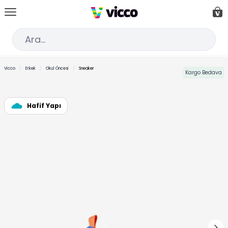
İçeriğe geç
Car
Ar
Vicco
/
Erkek
/
Okul Öncesi
/
Sneaker
Kargo Bedava
Hafif Yapı