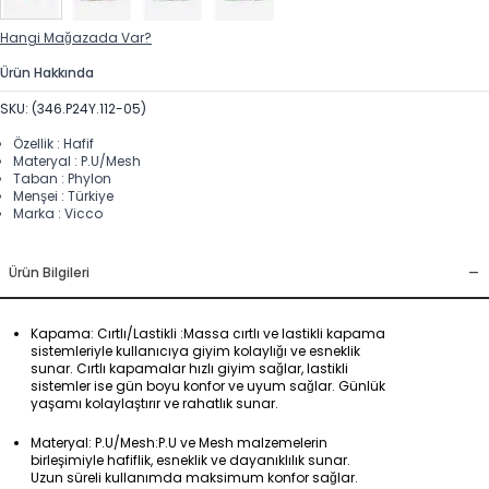
Hangi Mağazada Var?
Ürün Hakkında
SKU: (346.P24Y.112-05)
Özellik : Hafif
Materyal : P.U/Mesh
Taban : Phylon
Menşei : Türkiye
Marka : Vicco
-
Ürün Bilgileri
Kapama: Cırtlı/Lastikli :Massa cırtlı ve lastikli kapama
sistemleriyle kullanıcıya giyim kolaylığı ve esneklik
sunar. Cırtlı kapamalar hızlı giyim sağlar, lastikli
sistemler ise gün boyu konfor ve uyum sağlar. Günlük
yaşamı kolaylaştırır ve rahatlık sunar.
Materyal: P.U/Mesh:P.U ve Mesh malzemelerin
birleşimiyle hafiflik, esneklik ve dayanıklılık sunar.
Uzun süreli kullanımda maksimum konfor sağlar.