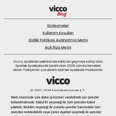
Sözleşmeler
Kullanım Koşulları
Gizlilik Politikası Aydınlatma Metni
Açık Rıza Metni
Vicco, ayakkabı sektöründe köklü bir geçmişe sahip olan
Sportek Ayakkabıcılık tarafından 2005 yılında temelleri
atılan Türkiye’nin çocuklara özel tek ayakkabı markasıdır.
© 2007-2026 Faal Mağazacılık A.Ş.
MNM
Web sitemizde size daha iyi hizmet verebilmek için çerezler
kullanılmaktadır. Kabul Et seçeneği ile tüm çerezleri kabul
edebilir, Reddet seçeneği ile zorunlu çerezler haricindeki tüm
çerezleri reddedebilir veya Çerez Ayarları seçeneği ile çerezler