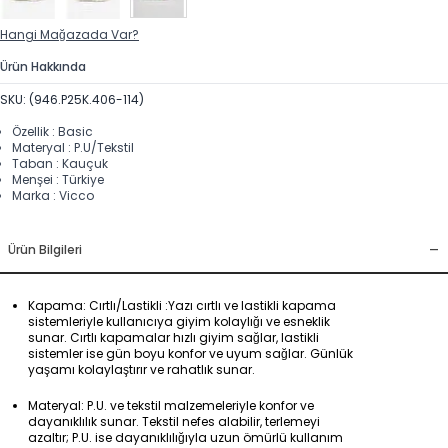
Hangi Mağazada Var?
Ürün Hakkında
SKU: (946.P25K.406-114)
Özellik : Basic
Materyal : P.U/Tekstil
Taban : Kauçuk
Menşei : Türkiye
Marka : Vicco
-
Ürün Bilgileri
Kapama: Cırtlı/Lastikli :Yazı cırtlı ve lastikli kapama
sistemleriyle kullanıcıya giyim kolaylığı ve esneklik
sunar. Cırtlı kapamalar hızlı giyim sağlar, lastikli
sistemler ise gün boyu konfor ve uyum sağlar. Günlük
yaşamı kolaylaştırır ve rahatlık sunar.
Materyal: P.U. ve tekstil malzemeleriyle konfor ve
dayanıklılık sunar. Tekstil nefes alabilir, terlemeyi
azaltır; P.U. ise dayanıklılığıyla uzun ömürlü kullanım