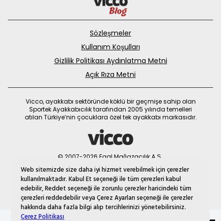
Sözleşmeler
Kullanım Koşulları
Gizlilik Politikası Aydınlatma Metni
Açık Rıza Metni
Vicco, ayakkabı sektöründe köklü bir geçmişe sahip olan
Sportek Ayakkabıcılık tarafından 2005 yılında temelleri
atılan Türkiye’nin çocuklara özel tek ayakkabı markasıdır.
© 2007-2026 Faal Mağazacılık A.Ş.
MNM
Web sitemizde size daha iyi hizmet verebilmek için çerezler
kullanılmaktadır. Kabul Et seçeneği ile tüm çerezleri kabul
edebilir, Reddet seçeneği ile zorunlu çerezler haricindeki tüm
çerezleri reddedebilir veya Çerez Ayarları seçeneği ile çerezler
hakkında daha fazla bilgi alıp tercihlerinizi yönetebilirsiniz.
Çerez Politikası