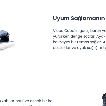
yazan adresimize (Bolluca Yolu
rşı ödemeli olarak
iminin, Yurt İçi Kargo firması
Uyum Sağlamanın 
rgo ücretinin tarafınıza ait
Vicco Cube’ın geniş burun ya
emlerini ise 30 gün içerisinde
yürürken denge sağlar. Ayak
ünlük süre işlem tarihi itibarı
kavrayıcı bir temas sağlar. A
destekler ve ayak sağlığını k
kabılar hafif ve esnek bir konfor sunar.