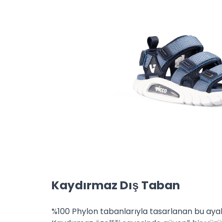
ve hasarsız olarak Yurt içi Kargo ile fatura üzerinde 
Yıldırım Beyazıt Cad. No:102 Arnavutköy/İstanbul) ka
gönderebilirsiniz. İade işlemine tabi ürününüzün gönder
haricinde bir kargo firması ile yapılması durumunda ka
olacağını bilgilerinize sunarız.
Online mağazamızdan satın alınan ürünlerin değişim işl
konsept mağazalarımızdan gerçekleştirebilirsiniz. (30 g
ile başlatılmaktadır.)
Kaydırmaz Dış Taban
%100 Phylon tabanlarıyla tasarlanan bu ayak