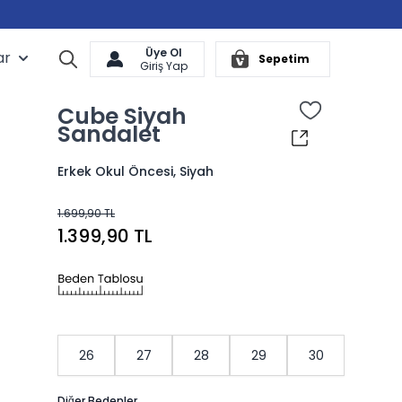
Üye Ol
ar
Arama
Sepetim
Cart
Giriş Yap
Cube Siyah
Sandalet
Erkek Okul Öncesi, Siyah
1.699,90 TL
1.399,90 TL
26
27
28
29
30
Diğer Bedenler