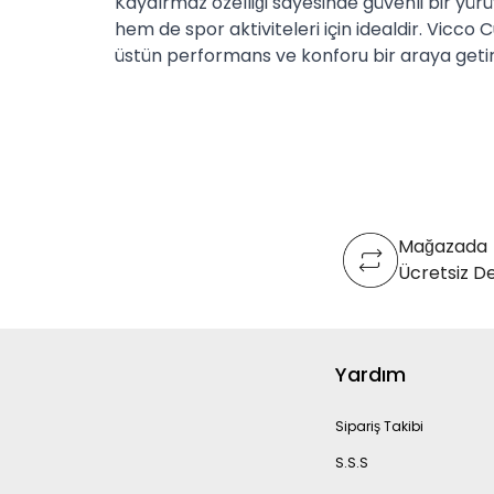
Kaydırmaz özelliği sayesinde güvenli bir yür
hem de spor aktiviteleri için idealdir. Vicco
üstün performans ve konforu bir araya getiri
Mağazada
Ücretsiz D
Yardım
Sipariş Takibi
S.S.S