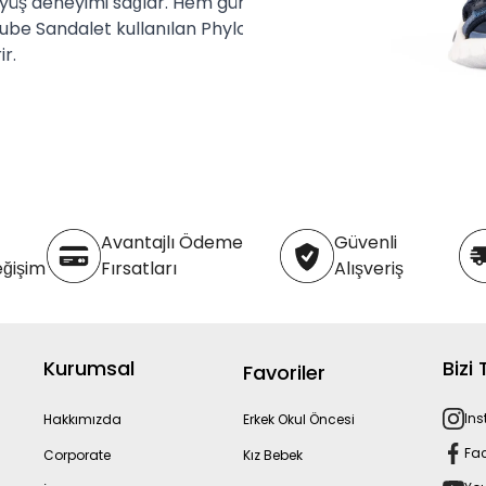
üyüş deneyimi sağlar. Hem günlük kullanım
 Cube Sandalet kullanılan Phylon tabanlar,
r.
Avantajlı Ödeme
Güvenli
eğişim
Fırsatları
Alışveriş
Kurumsal
Bizi
Favoriler
In
Hakkımızda
Erkek Okul Öncesi
Fa
Corporate
Kız Bebek