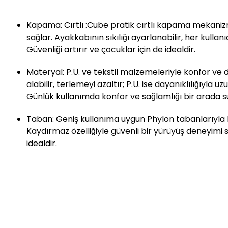
Kapama: Cırtlı :Cube pratik cırtlı kapama mekanizm
sağlar. Ayakkabının sıkılığı ayarlanabilir, her kulla
Güvenliği artırır ve çocuklar için de idealdir.
Materyal: P.U. ve tekstil malzemeleriyle konfor ve d
alabilir, terlemeyi azaltır; P.U. ise dayanıklılığıyla 
Günlük kullanımda konfor ve sağlamlığı bir arada s
Taban: Geniş kullanıma uygun Phylon tabanlarıyla 
Kaydırmaz özelliğiyle güvenli bir yürüyüş deneyimi s
idealdir.
Siparişleriniz en geç 2 iş gününde kargoya verilecektir
Online mağazamızdan satın aldığınız ürünlerin iade işl
sayfasında bulunan alana iade talebinizi belirterek; iad
ürünleri kutusu, ambalajı varsa standart aksesuarları ve