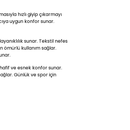
asıyla hızlı giyip çıkarmayı
nıcıya uygun konfor sunar.
ayanıklılık sunar. Tekstil nefes
uzun ömürlü kullanım sağlar.
unar.
hafif ve esnek konfor sunar.
ağlar. Günlük ve spor için
.
emleri için faturanızın ön
e edilmesini istediğiniz
 faturası ile birlikte eksiksiz