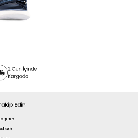
2 Gün İçinde
Kargoda
 Takip Edin
stagram
cebook