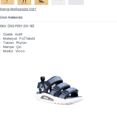
Hangi Mağazada Var?
Ürün Hakkında
SKU: (332.P25Y.212-18)
Özellik : Hafif
Materyal : P.U/Tekstil
Taban : Phylon
Menşei : Çin
Marka : Vicco