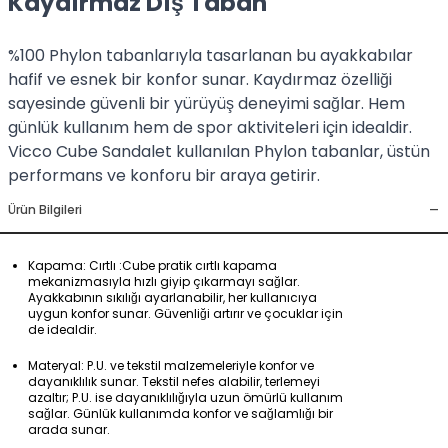
Kaydırmaz Dış Taban
%100 Phylon tabanlarıyla tasarlanan bu ayakkabılar
hafif ve esnek bir konfor sunar. Kaydırmaz özelliği
sayesinde güvenli bir yürüyüş deneyimi sağlar. Hem
günlük kullanım hem de spor aktiviteleri için idealdir.
Vicco Cube Sandalet kullanılan Phylon tabanlar, üstün
performans ve konforu bir araya getirir.
-
Ürün Bilgileri
Kapama: Cırtlı :Cube pratik cırtlı kapama
mekanizmasıyla hızlı giyip çıkarmayı sağlar.
Ayakkabının sıkılığı ayarlanabilir, her kullanıcıya
uygun konfor sunar. Güvenliği artırır ve çocuklar için
de idealdir.
Materyal: P.U. ve tekstil malzemeleriyle konfor ve
dayanıklılık sunar. Tekstil nefes alabilir, terlemeyi
azaltır; P.U. ise dayanıklılığıyla uzun ömürlü kullanım
sağlar. Günlük kullanımda konfor ve sağlamlığı bir
arada sunar.