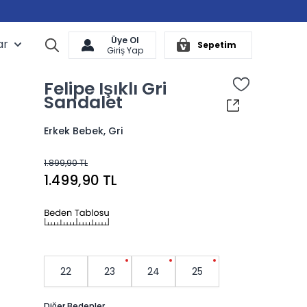
Üye Ol
ar
Arama
Sepetim
Cart
Giriş Yap
Felipe Işıklı Gri
Sandalet
Erkek Bebek, Gri
1.899,90 TL
1.499,90 TL
22
23
24
25
Diğer Bedenler