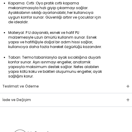
Kapama: Cırtlı :Oyo pratik cırtlı kapama
mekanizmasıyla hızlı giyip çıkarmayı sağlar.
Ayakkabının sıkılığı ayarlanabilir, her kullanıcıya
uygun konfor sunar. Güvenliği artırır ve çocuklar için
de idealdir.
Materyal: P.U:dayanıklı, esnek ve hafif PU
malzemesiyle uzun ömürlü kullanım sunar. Esnek
yapısı ve hafifliğiyle doğal bir adım hissi sağlar,
kullanıcıya daha fazla hareket özgürlüğü kazandırır.
Taban: Termo tabanlarıyla ayak sıcaklığına duyarlı
konfor sunar. Aşırı ısınmayı engeller, anatomik
yapısıyla maksimum destek sağlar. Nefes alabilen
yapısı kötü koku ve bakteri oluşumunu engeller, ayak
sağlığını korur.
+
Teslimat ve Ödeme
+
İade ve Değişim