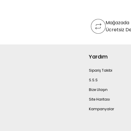
ve hasarsız olarak Yurt içi Kargo ile fatura üzerinde 
Yıldırım Beyazıt Cad. No:102 Arnavutköy/İstanbul) ka
gönderebilirsiniz. İade işlemine tabi ürününüzün gönder
Mağazada
haricinde bir kargo firması ile yapılması durumunda ka
Ücretsiz D
olacağını bilgilerinize sunarız.
Online mağazamızdan satın alınan ürünlerin değişim işl
konsept mağazalarımızdan gerçekleştirebilirsiniz. (30 g
Yardım
ile başlatılmaktadır.)
Sipariş Takibi
S.S.S
Bize Ulaşın
Site Haritası
Kampanyalar