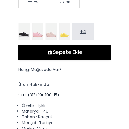
22-25
26-30
+4
Sepete Ekle
Hangi Mağazada Var?
Ürün Hakkında
SKU: (313.F19K.100-15)
Özellik : Işıklı
Materyal : P.U
Taban : Kauçuk
Menşei : Türkiye
Marka : Vicco