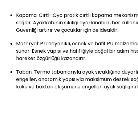
Kapama: Cırtlı :Oyo pratik cırtlı kapama mekanizma
sağlar. Ayakkabının sıkılığı ayarlanabilir, her kulla
Güvenliği artırır ve çocuklar için de idealdir.
Materyal: P.U:dayanıklı, esnek ve hafif PU malzeme
sunar. Esnek yapısı ve hafifliğiyle doğal bir adım his
hareket özgürlüğü kazandırır.
Taban: Termo tabanlarıyla ayak sıcaklığına duyarlı 
engeller, anatomik yapısıyla maksimum destek sağl
koku ve bakteri oluşumunu engeller, ayak sağlığını 
Siparişleriniz en geç 2 iş gününde kargoya verilecektir
Online mağazamızdan satın aldığınız ürünlerin iade işl
sayfasında bulunan alana iade talebinizi belirterek; iad
ürünleri kutusu, ambalajı varsa standart aksesuarları ve