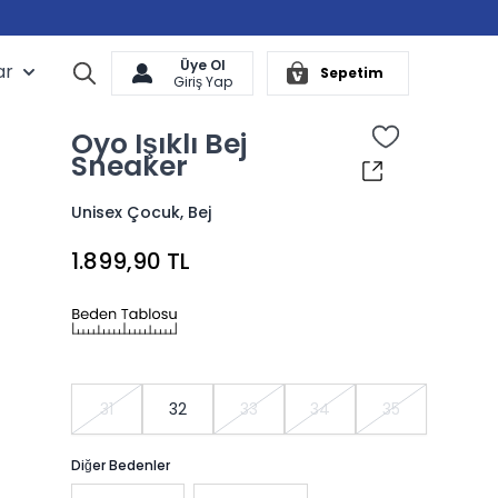
Üye Ol
ar
Arama
Sepetim
Cart
Giriş Yap
Oyo Işıklı Bej
Sneaker
Unisex Çocuk, Bej
1.899,90 TL
31
32
33
34
35
Diğer Bedenler