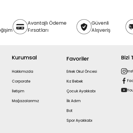
yazan adresimize (Bolluca Yolu
rşı ödemeli olarak
iminin, Yurt İçi Kargo firması
Avantajlı Ödeme
Güvenli
rgo ücretinin tarafınıza ait
eğişim
Fırsatları
Alışveriş
emlerini ise 30 gün içerisinde
ünlük süre işlem tarihi itibarı
Kurumsal
Bizi
Favoriler
In
Hakkımızda
Erkek Okul Öncesi
Fa
Corporate
Kız Bebek
Yo
İletişim
Çocuk Ayakkabı
Mağazalarımız
İlk Adım
Bot
Spor Ayakkabı