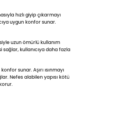
sıyla hızlı giyip çıkarmayı
nıcıya uygun konfor sunar.
siyle uzun ömürlü kullanım
si sağlar, kullanıcıya daha fazla
konfor sunar. Aşırı ısınmayı
ar. Nefes alabilen yapısı kötü
korur.
.
emleri için faturanızın ön
e edilmesini istediğiniz
 faturası ile birlikte eksiksiz