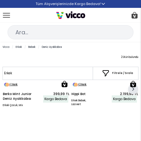
İçeriğe geç
Tüm Alışverişlerinizde Kargo Bedava!
Car
Ar
Vicco
/
Erkek
/
Bebek
/
Deniz Ayakkabısı
2
Ürün bulundu
Erkek
Filtrele / Sırala
+1 Renk
+3 Renk
Berko Mint Junior
399,99 TL
Hippi Bot
2.199,90 TL
Deniz Ayakkabısı
Kargo Bedava
Kargo Bedava
Erkek Bebek,
Lacivert
Erkek Çocuk, Mix