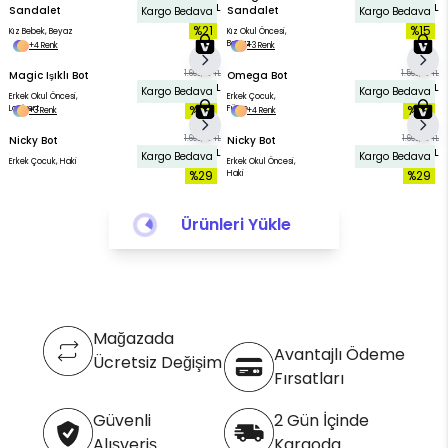
1.499,90 TL
1.099,90 TL
Sandalet
Sandalet
Kargo Bedava
Kargo Bedava
%21
%15
Kız Bebek, Beyaz
Kız Okul Öncesi,
Beyaz
+4 Renk
+3 Renk
Magic Işıklı Bot
1.699,90 TL
Omega Bot
1.599,90 TL
1.199,90 TL
1.199,90 TL
Kargo Bedava
Kargo Bedava
Erkek Okul Öncesi,
Erkek Çocuk,
%29
%25
Lacivert
Füme
+3 Renk
+4 Renk
Nicky Bot
1.699,90 TL
Nicky Bot
1.699,90 TL
1.199,90 TL
1.199,90 TL
Kargo Bedava
Kargo Bedava
Erkek Çocuk, Haki
Erkek Okul Öncesi,
%29
%29
Haki
Ürünleri Yükle
Mağazada
Avantajlı Ödeme
Ücretsiz Değişim
Fırsatları
Güvenli
2 Gün İçinde
Alışveriş
Kargoda