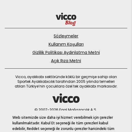
Sözleşmeler
Kullanım Koşulları
Gizlilik Politikası Aydınlatma Metni
Açık Rıza Metni
Vicco, ayakkabı sektöründe köklü bir geçmişe sahip olan
Sportek Ayakkabıcılık tarafından 2005 yılında temelleri
atılan Türkiye’nin çocuklara özel tek ayakkabı markasıdır.
© 2007-2026 Faal Mağazacılık A.Ş.
MNM
Web sitemizde size daha iyi hizmet verebilmek için çerezler
kullanılmaktadır. Kabul Et seçeneği ile tüm çerezleri kabul
edebilir, Reddet seçeneği ile zorunlu çerezler haricindeki tüm