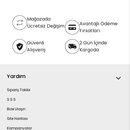
Mağazada
Avantajlı Ödeme
Ücretsiz Değişim
Fırsatları
Güvenli
2 Gün İçinde
Alışveriş
Kargoda
Yardım
Sipariş Takibi
S.S.S
Bize Ulaşın
Site Haritası
Kampanyalar